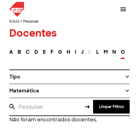
Início
/
Pessoas
Docentes
A
B
C
D
E
F
G
H
I
J
K
L
M
N
O
P
Tipo
Matemática
Limpar Filtros
Não foram encontrados docentes.