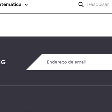
atemática
EG