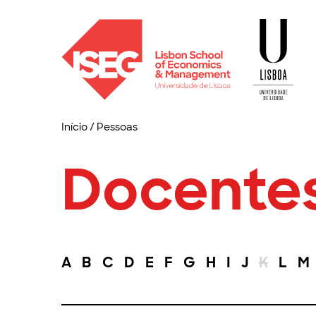
Início
/
Pessoas
Docente
A
B
C
D
E
F
G
H
I
J
K
L
M