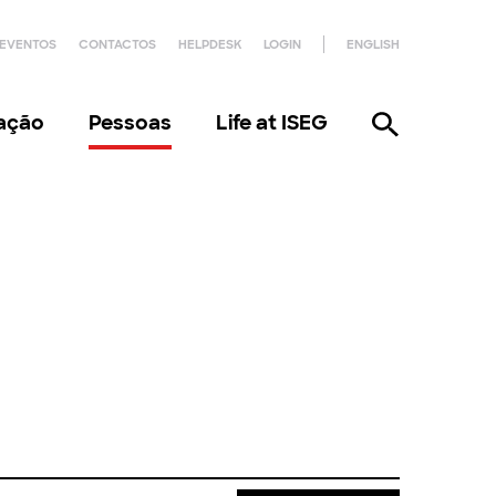
EVENTOS
CONTACTOS
HELPDESK
LOGIN
ENGLISH
gação
Pessoas
Life at ISEG