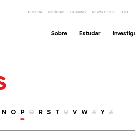
ULISBOA
NOTÍCIAS
CLIPPING
NEWSLETTER
LOJA
Sobre
Estudar
Investi
s
N
O
P
Q
R
S
T
U
V
W
X
Y
Z