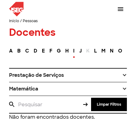
Início
/
Pessoas
Docentes
A
B
C
D
E
F
G
H
I
J
K
L
M
N
O
P
Prestação de Serviços
Matemática
Limpar Filtros
Não foram encontrados docentes.