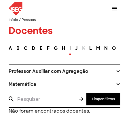
Início
/
Pessoas
Docentes
A
B
C
D
E
F
G
H
I
J
K
L
M
N
O
P
Professor Auxiliar com Agregação
Matemática
Limpar Filtros
Não foram encontrados docentes.