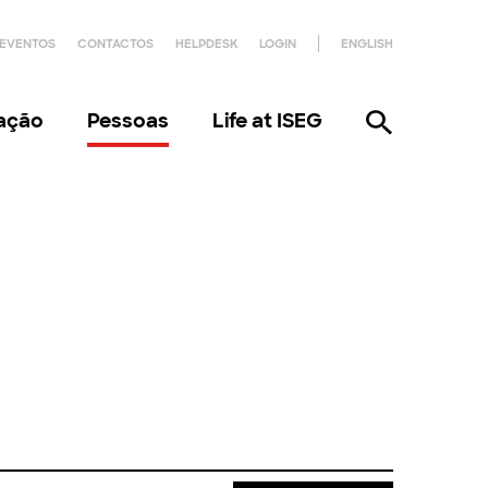
EVENTOS
CONTACTOS
HELPDESK
LOGIN
ENGLISH
gação
Pessoas
Life at ISEG