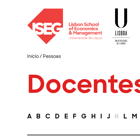
Início
/
Pessoas
Docente
A
B
C
D
E
F
G
H
I
J
K
L
M