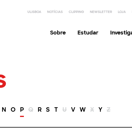
ULISBOA
NOTÍCIAS
CLIPPING
NEWSLETTER
LOJA
Sobre
Estudar
Investi
s
N
O
P
Q
R
S
T
U
V
W
X
Y
Z