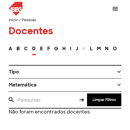
Início
/
Pessoas
Docentes
A
B
C
D
E
F
G
H
I
J
K
L
M
N
O
P
Tipo
Matemática
Limpar Filtros
Não foram encontrados docentes.