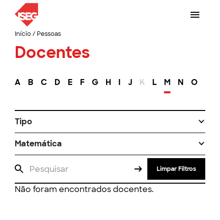
Início
/
Pessoas
Docentes
A
B
C
D
E
F
G
H
I
J
K
L
M
N
O
P
Tipo
Matemática
Limpar Filtros
Não foram encontrados docentes.