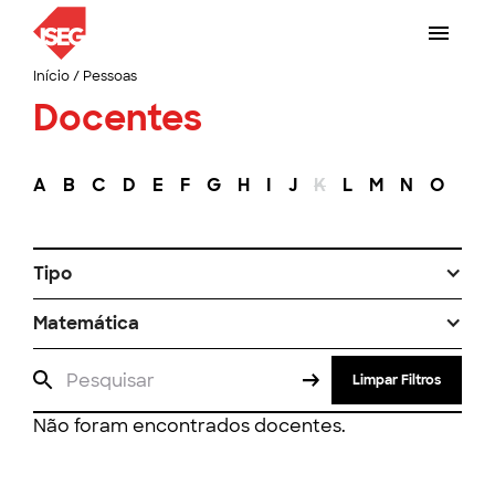
Início
/
Pessoas
Docentes
A
B
C
D
E
F
G
H
I
J
K
L
M
N
O
P
Tipo
Matemática
Limpar Filtros
Não foram encontrados docentes.