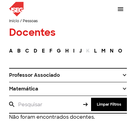
Início
/
Pessoas
Docentes
A
B
C
D
E
F
G
H
I
J
K
L
M
N
O
P
Professor Associado
Matemática
Limpar Filtros
Não foram encontrados docentes.