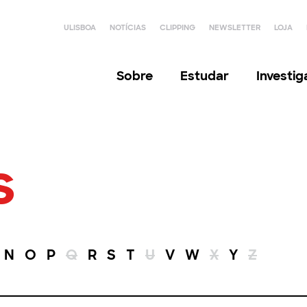
ULISBOA
NOTÍCIAS
CLIPPING
NEWSLETTER
LOJA
Sobre
Estudar
Investi
s
N
O
P
Q
R
S
T
U
V
W
X
Y
Z