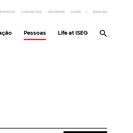
EVENTOS
CONTACTOS
HELPDESK
LOGIN
ENGLISH
gação
Pessoas
Life at ISEG