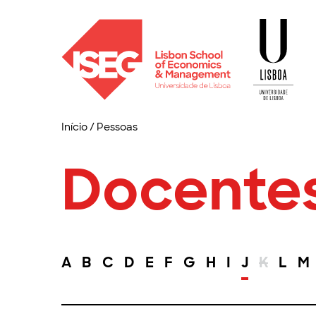
Início
/
Pessoas
Docente
A
B
C
D
E
F
G
H
I
J
K
L
M