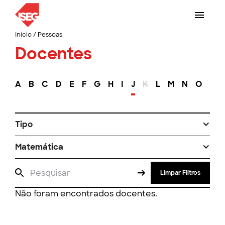
Início
/
Pessoas
Docentes
A
B
C
D
E
F
G
H
I
J
K
L
M
N
O
P
Tipo
Matemática
Limpar Filtros
Não foram encontrados docentes.