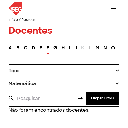
Início
/
Pessoas
Docentes
A
B
C
D
E
F
G
H
I
J
K
L
M
N
O
P
Tipo
Matemática
Limpar Filtros
Não foram encontrados docentes.