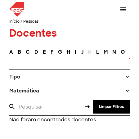
Início
/
Pessoas
Docentes
A
B
C
D
E
F
G
H
I
J
K
L
M
N
O
P
Tipo
Matemática
Limpar Filtros
Não foram encontrados docentes.