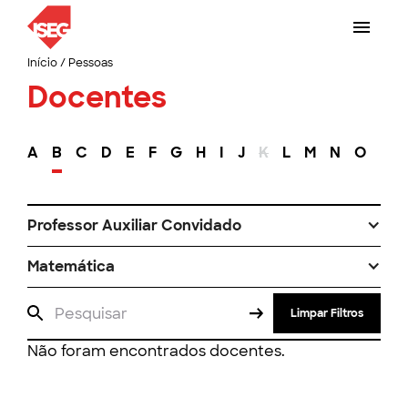
Início
/
Pessoas
Docentes
A
B
C
D
E
F
G
H
I
J
K
L
M
N
O
P
Professor Auxiliar Convidado
Matemática
Limpar Filtros
Não foram encontrados docentes.