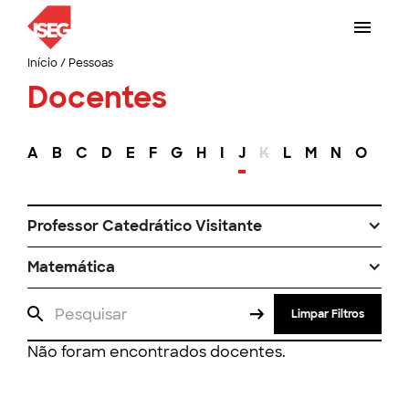
Início
/
Pessoas
Docentes
A
B
C
D
E
F
G
H
I
J
K
L
M
N
O
P
Professor Catedrático Visitante
Matemática
Limpar Filtros
Não foram encontrados docentes.