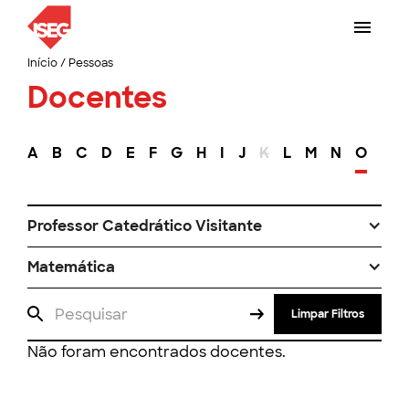
Início
/
Pessoas
Docentes
A
B
C
D
E
F
G
H
I
J
K
L
M
N
O
P
Professor Catedrático Visitante
Matemática
Limpar Filtros
Não foram encontrados docentes.