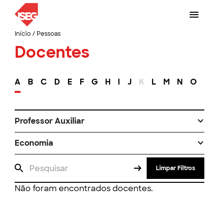
Início
/
Pessoas
Docentes
A
B
C
D
E
F
G
H
I
J
K
L
M
N
O
P
Professor Auxiliar
Economia
Limpar Filtros
Não foram encontrados docentes.