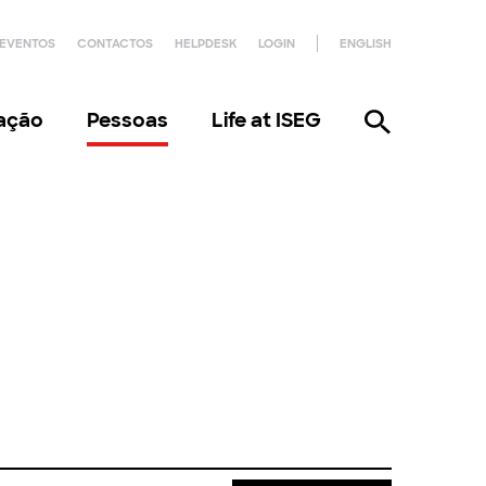
EVENTOS
CONTACTOS
HELPDESK
LOGIN
ENGLISH
gação
Pessoas
Life at ISEG