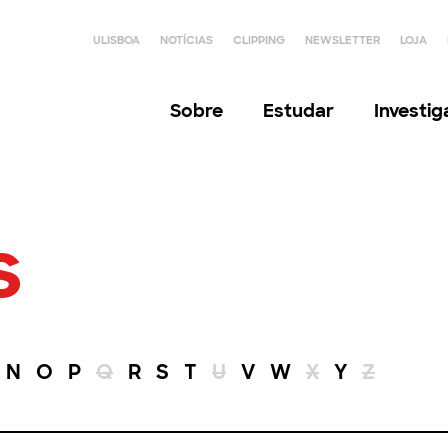
ULISBOA
NOTÍCIAS
CLIPPING
NEWSLETTER
LOJA
Sobre
Estudar
Investi
s
N
O
P
Q
R
S
T
U
V
W
X
Y
Z