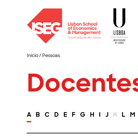
Início
/
Pessoas
Docente
A
B
C
D
E
F
G
H
I
J
K
L
M