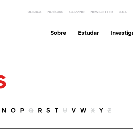
ULISBOA
NOTÍCIAS
CLIPPING
NEWSLETTER
LOJA
Sobre
Estudar
Investi
s
N
O
P
Q
R
S
T
U
V
W
X
Y
Z