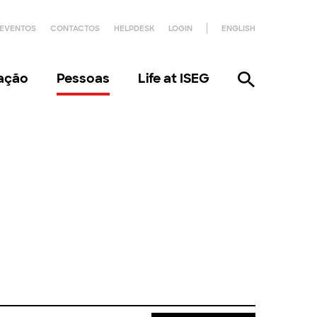
EVENTOS
CONTACTOS
HELPDESK
LOGIN
ENGLISH
gação
Pessoas
Life at ISEG