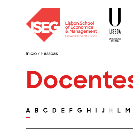
Início
/
Pessoas
Docente
A
B
C
D
E
F
G
H
I
J
K
L
M