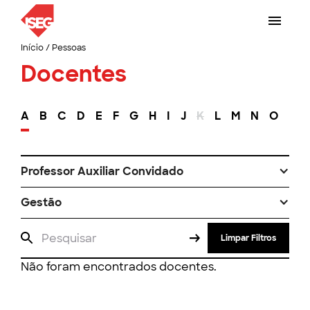
Início
/
Pessoas
Docentes
A
B
C
D
E
F
G
H
I
J
K
L
M
N
O
P
Professor Auxiliar Convidado
Gestão
Limpar Filtros
Não foram encontrados docentes.