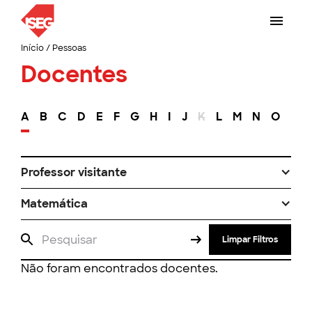
Início
/
Pessoas
Docentes
A
B
C
D
E
F
G
H
I
J
K
L
M
N
O
P
Professor visitante
Matemática
Limpar Filtros
Não foram encontrados docentes.