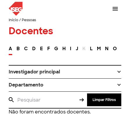
Início
/
Pessoas
Docentes
A
B
C
D
E
F
G
H
I
J
K
L
M
N
O
P
Investigador principal
Departamento
Limpar Filtros
Não foram encontrados docentes.