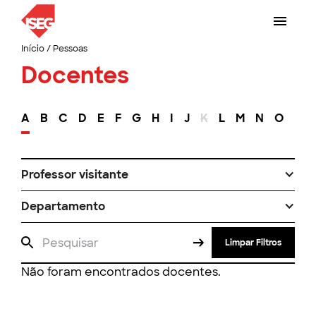
Início
/
Pessoas
Docentes
A
B
C
D
E
F
G
H
I
J
K
L
M
N
O
P
Professor visitante
Departamento
Limpar Filtros
Não foram encontrados docentes.