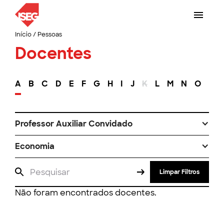
Início
/
Pessoas
Docentes
A
B
C
D
E
F
G
H
I
J
K
L
M
N
O
P
Professor Auxiliar Convidado
Economia
Limpar Filtros
Não foram encontrados docentes.