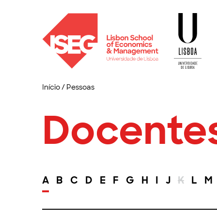
Início
/
Pessoas
Docente
A
B
C
D
E
F
G
H
I
J
K
L
M