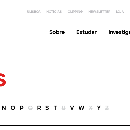
ULISBOA
NOTÍCIAS
CLIPPING
NEWSLETTER
LOJA
Sobre
Estudar
Investi
s
N
O
P
Q
R
S
T
U
V
W
X
Y
Z