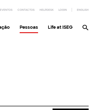
EVENTOS
CONTACTOS
HELPDESK
LOGIN
ENGLISH
gação
Pessoas
Life at ISEG