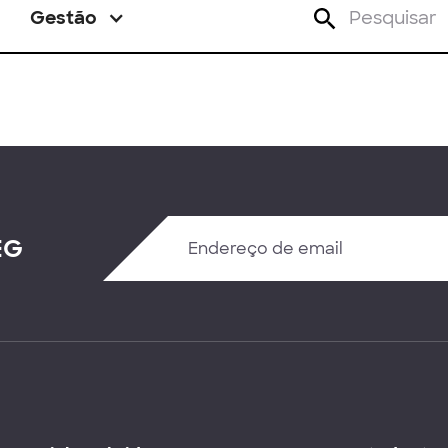
Gestão
EG