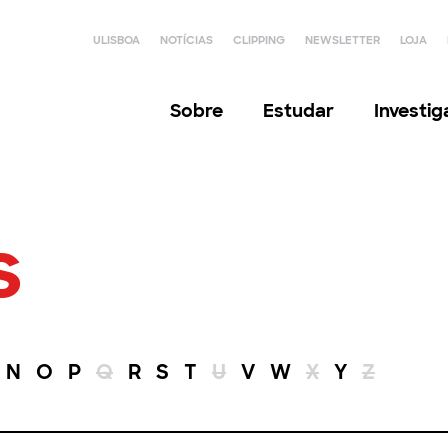
ULISBOA
NOTÍCIAS
CLIPPING
NEWSLETTER
LOJA
Sobre
Estudar
Investi
s
N
O
P
Q
R
S
T
U
V
W
X
Y
Z