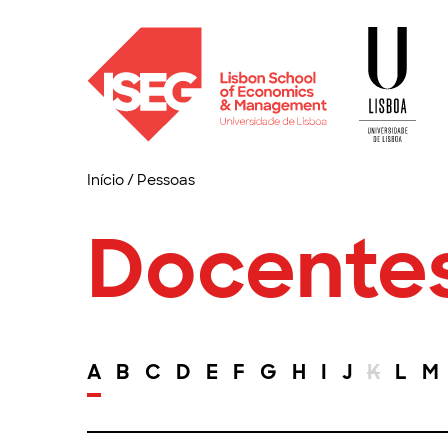
Início
/
Pessoas
Docente
A
B
C
D
E
F
G
H
I
J
K
L
M