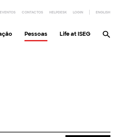
EVENTOS
CONTACTOS
HELPDESK
LOGIN
ENGLISH
gação
Pessoas
Life at ISEG