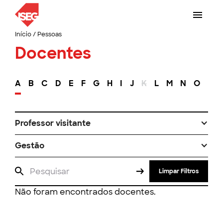
Início
/
Pessoas
Docentes
A
B
C
D
E
F
G
H
I
J
K
L
M
N
O
P
Professor visitante
Gestão
Limpar Filtros
Não foram encontrados docentes.