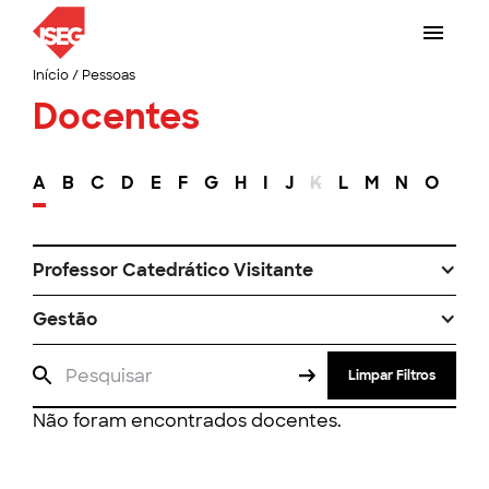
Início
/
Pessoas
Docentes
A
B
C
D
E
F
G
H
I
J
K
L
M
N
O
P
Professor Catedrático Visitante
Gestão
Limpar Filtros
Não foram encontrados docentes.