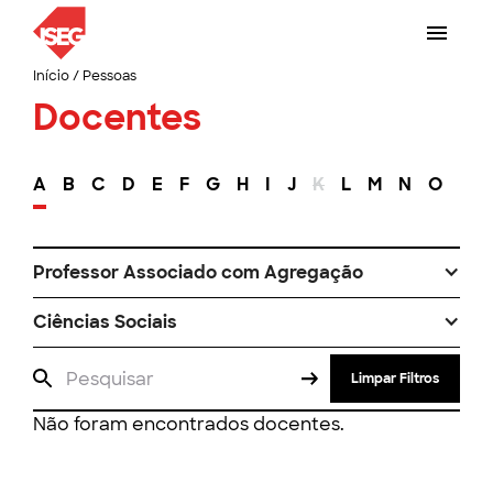
Início
/
Pessoas
Docentes
A
B
C
D
E
F
G
H
I
J
K
L
M
N
O
P
Professor Associado com Agregação
Ciências Sociais
Limpar Filtros
Não foram encontrados docentes.