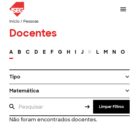
Início
/
Pessoas
Docentes
A
B
C
D
E
F
G
H
I
J
K
L
M
N
O
P
Tipo
Matemática
Limpar Filtros
Não foram encontrados docentes.