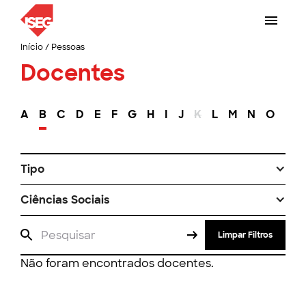
Início
/
Pessoas
Docentes
A
B
C
D
E
F
G
H
I
J
K
L
M
N
O
P
Tipo
Ciências Sociais
Limpar Filtros
Não foram encontrados docentes.