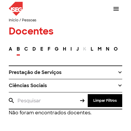
Início
/
Pessoas
Docentes
A
B
C
D
E
F
G
H
I
J
K
L
M
N
O
P
Prestação de Serviços
Ciências Sociais
Limpar Filtros
Não foram encontrados docentes.