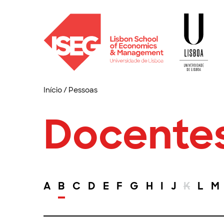
Início
/
Pessoas
Docente
A
B
C
D
E
F
G
H
I
J
K
L
M