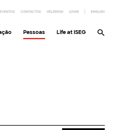
EVENTOS
CONTACTOS
HELPDESK
LOGIN
ENGLISH
gação
Pessoas
Life at ISEG