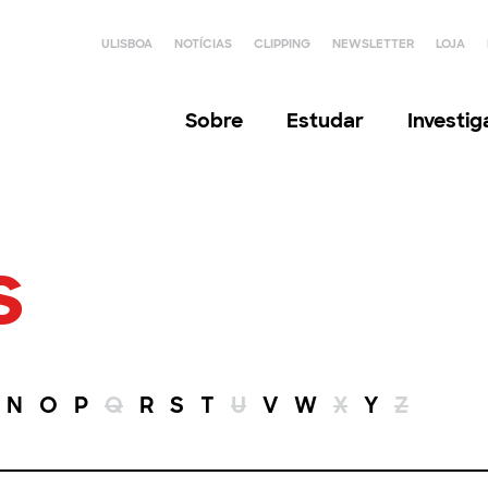
ULISBOA
NOTÍCIAS
CLIPPING
NEWSLETTER
LOJA
Sobre
Estudar
Investi
s
N
O
P
Q
R
S
T
U
V
W
X
Y
Z