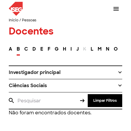
Início
/
Pessoas
Docentes
A
B
C
D
E
F
G
H
I
J
K
L
M
N
O
P
Investigador principal
Ciências Sociais
Limpar Filtros
Não foram encontrados docentes.