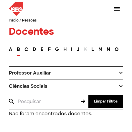
Início
/
Pessoas
Docentes
A
B
C
D
E
F
G
H
I
J
K
L
M
N
O
P
Professor Auxiliar
Ciências Sociais
Limpar Filtros
Não foram encontrados docentes.