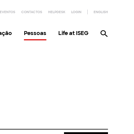
EVENTOS
CONTACTOS
HELPDESK
LOGIN
ENGLISH
gação
Pessoas
Life at ISEG