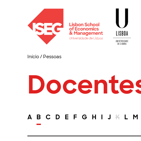
Início
/
Pessoas
Docente
A
B
C
D
E
F
G
H
I
J
K
L
M