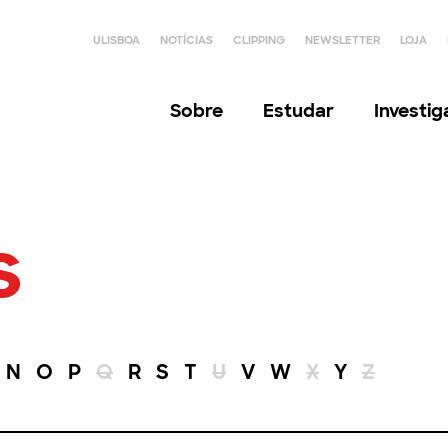
ULISBOA
NOTÍCIAS
CLIPPING
NEWSLETTER
LOJA
Sobre
Estudar
Investi
s
N
O
P
Q
R
S
T
U
V
W
X
Y
Z