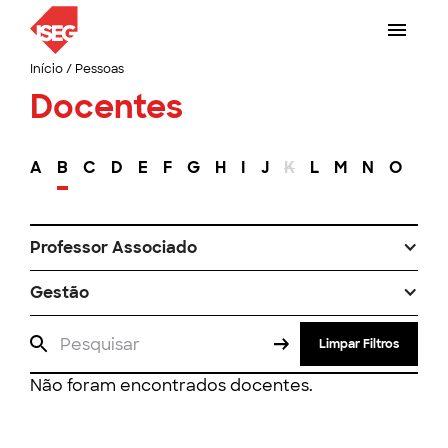
Início
/
Pessoas
Docentes
A
B
C
D
E
F
G
H
I
J
K
L
M
N
O
P
Professor Associado
Gestão
Limpar Filtros
Não foram encontrados docentes.