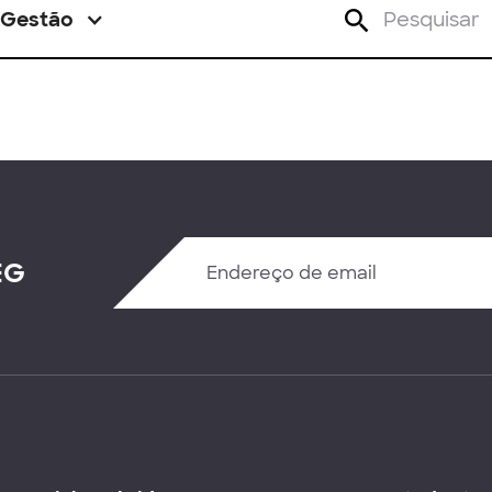
Gestão
EG