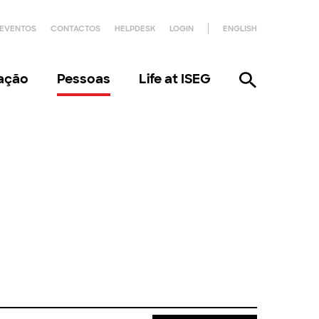
EVENTOS
CONTACTOS
HELPDESK
LOGIN
ENGLISH
gação
Pessoas
Life at ISEG