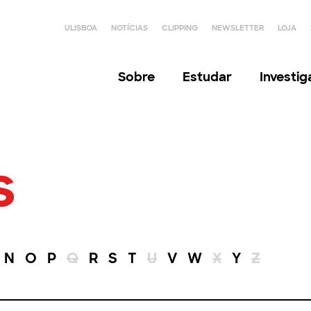
ULISBOA
NOTÍCIAS
CLIPPING
NEWSLETTER
LOJA
Sobre
Estudar
Investi
s
N
O
P
Q
R
S
T
U
V
W
X
Y
Z