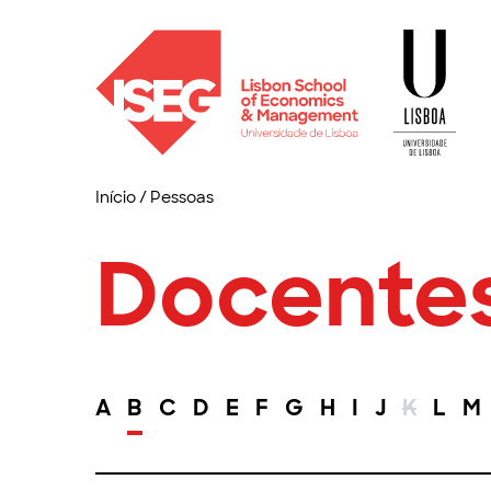
Início
/
Pessoas
Docente
A
B
C
D
E
F
G
H
I
J
K
L
M