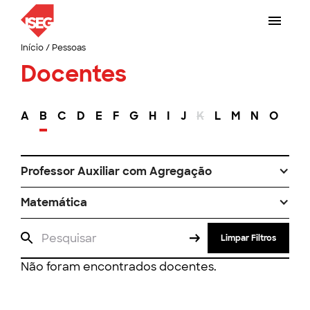
Início
/
Pessoas
Docentes
A
B
C
D
E
F
G
H
I
J
K
L
M
N
O
P
Professor Auxiliar com Agregação
Matemática
Limpar Filtros
Não foram encontrados docentes.