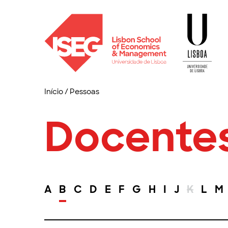
Início
/
Pessoas
Docente
A
B
C
D
E
F
G
H
I
J
K
L
M