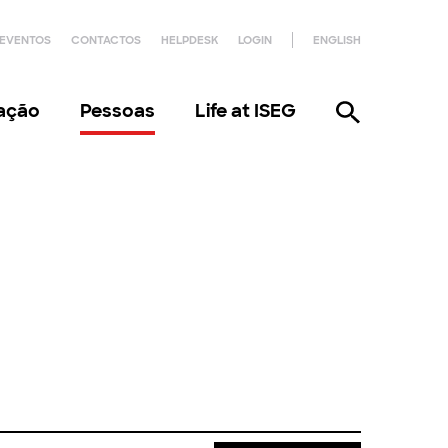
EVENTOS
CONTACTOS
HELPDESK
LOGIN
ENGLISH
gação
Pessoas
Life at ISEG