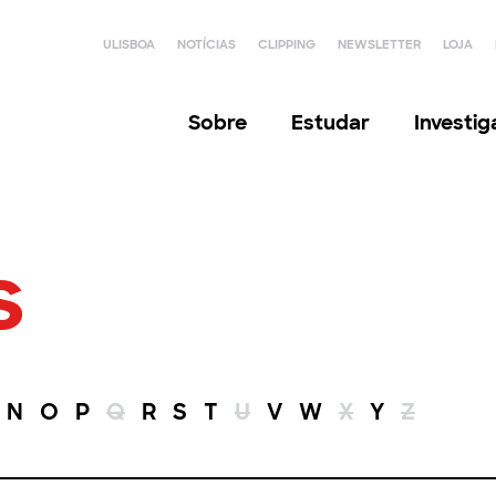
ULISBOA
NOTÍCIAS
CLIPPING
NEWSLETTER
LOJA
Sobre
Estudar
Investi
s
N
O
P
Q
R
S
T
U
V
W
X
Y
Z