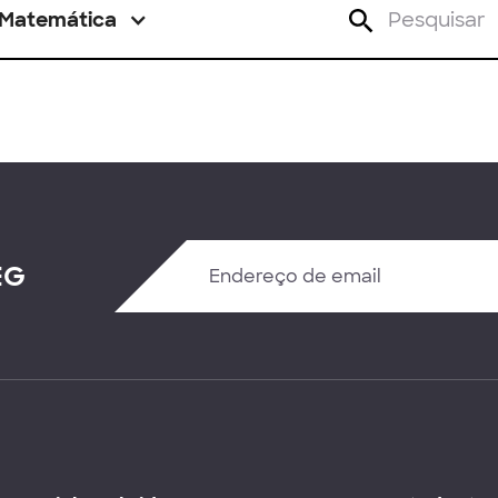
Matemática
EG