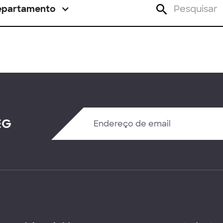
epartamento
EG