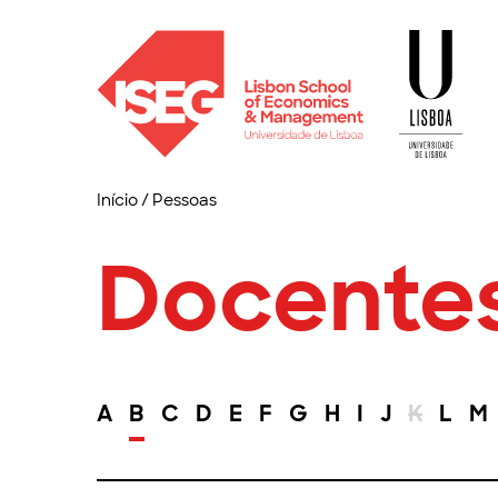
Início
/
Pessoas
Docente
A
B
C
D
E
F
G
H
I
J
K
L
M