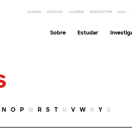
ULISBOA
NOTÍCIAS
CLIPPING
NEWSLETTER
LOJA
Sobre
Estudar
Investi
s
N
O
P
Q
R
S
T
U
V
W
X
Y
Z