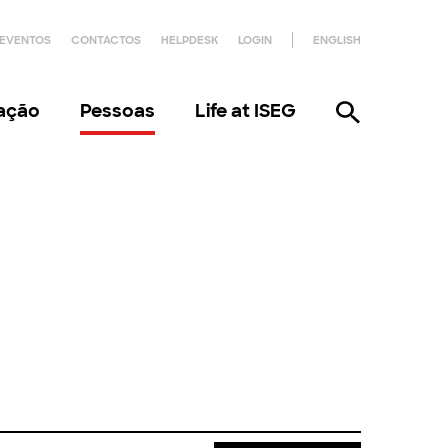
EVENTOS
CONTACTOS
HELPDESK
LOGIN
ENGLISH
gação
Pessoas
Life at ISEG