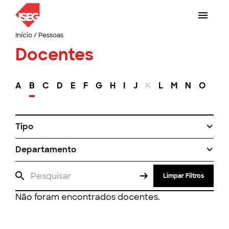
Início
/
Pessoas
Docentes
A
B
C
D
E
F
G
H
I
J
K
L
M
N
O
P
Tipo
Departamento
Limpar Filtros
Não foram encontrados docentes.