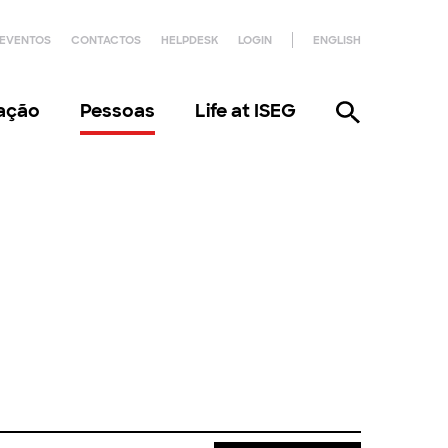
EVENTOS
CONTACTOS
HELPDESK
LOGIN
ENGLISH
gação
Pessoas
Life at ISEG