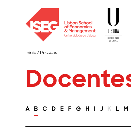
Início
/
Pessoas
Docente
A
B
C
D
E
F
G
H
I
J
K
L
M