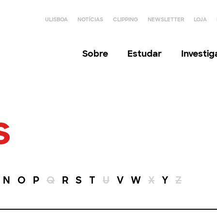
ULISBOA
NOTÍCIAS
CLIPPING
NEWSLETTER
LOJA
Sobre
Estudar
Investi
s
N
O
P
Q
R
S
T
U
V
W
X
Y
Z