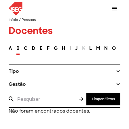
Início
/
Pessoas
Docentes
A
B
C
D
E
F
G
H
I
J
K
L
M
N
O
P
Tipo
Gestão
Limpar Filtros
Não foram encontrados docentes.