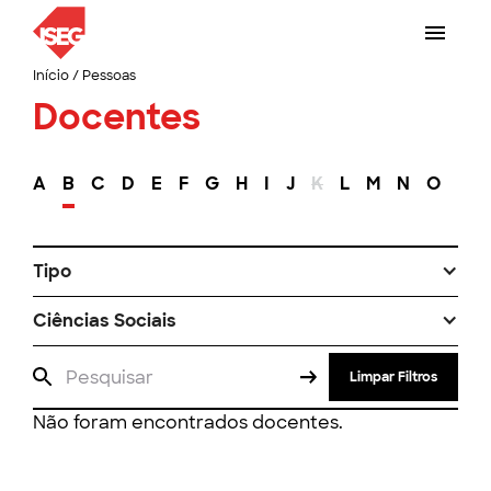
Início
/
Pessoas
Docentes
A
B
C
D
E
F
G
H
I
J
K
L
M
N
O
P
Tipo
Ciências Sociais
Limpar Filtros
Não foram encontrados docentes.