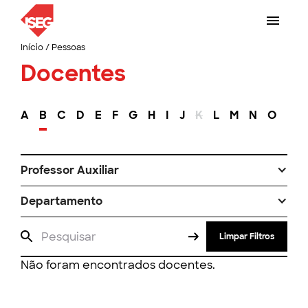
Início
/
Pessoas
Docentes
A
B
C
D
E
F
G
H
I
J
K
L
M
N
O
P
Professor Auxiliar
Departamento
Limpar Filtros
Não foram encontrados docentes.