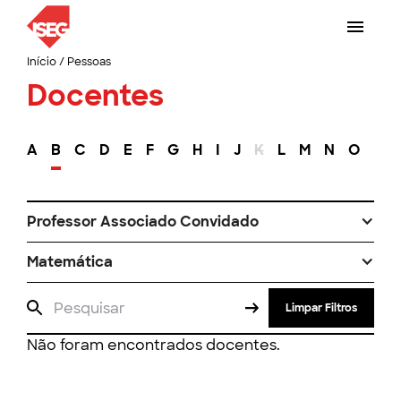
Início
/
Pessoas
Docentes
A
B
C
D
E
F
G
H
I
J
K
L
M
N
O
P
Professor Associado Convidado
Matemática
Limpar Filtros
Não foram encontrados docentes.