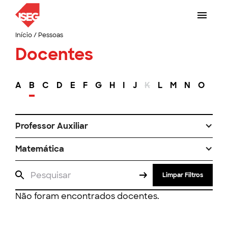
Início
/
Pessoas
Docentes
A
B
C
D
E
F
G
H
I
J
K
L
M
N
O
P
Professor Auxiliar
Matemática
Limpar Filtros
Não foram encontrados docentes.