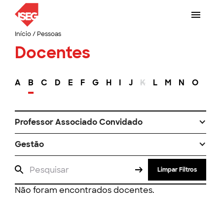
Início
/
Pessoas
Docentes
A
B
C
D
E
F
G
H
I
J
K
L
M
N
O
P
Professor Associado Convidado
Gestão
Limpar Filtros
Não foram encontrados docentes.