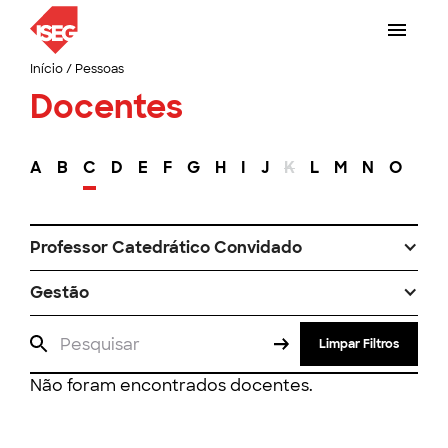
Início
/
Pessoas
Docentes
A
B
C
D
E
F
G
H
I
J
K
L
M
N
O
P
Professor Catedrático Convidado
Gestão
Limpar Filtros
Não foram encontrados docentes.